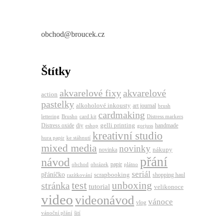
obchod@broucek.cz
Štítky
akvarelové fixy
akvarelové
action
pastelky
alkoholové inkousty
art journal
brush
cardmaking
lettering
Brusho
card kit
Distress markers
gelli printing
Distress oxide
diy
handmade
eshop
gorjuss
kreativní studio
hura papir
ke stáhnutí
mixed media
novinky
nákupy
novinka
přání
návod
papir
obchod
obrázek
plátno
seriál
přáníčko
scrapbooking
shopping haul
razítkování
test
unboxing
stránka
tutorial
velikonoce
video
videonávod
vánoce
vlog
vánoční přání
šití