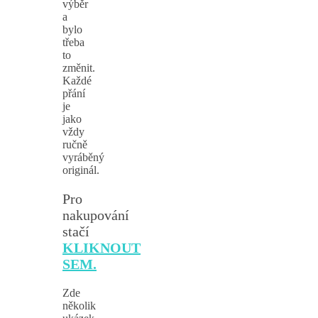
výběr
a
bylo
třeba
to
změnit.
Každé
přání
je
jako
vždy
ručně
vyráběný
originál.
Pro
nakupování
stačí
KLIKNOUT
SEM.
Zde
několik