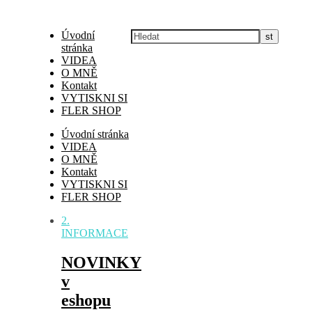
Úvodní
stránka
VIDEA
O MNĚ
Kontakt
VYTISKNI SI
FLER SHOP
Úvodní stránka
VIDEA
O MNĚ
Kontakt
VYTISKNI SI
FLER SHOP
2.
INFORMACE
NOVINKY
v
eshopu