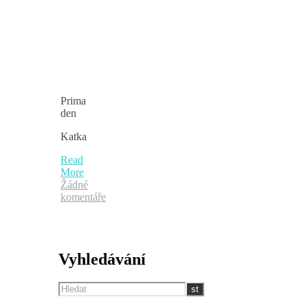
Prima
den
Katka
Read
More
Žádné
komentáře
Vyhledávání