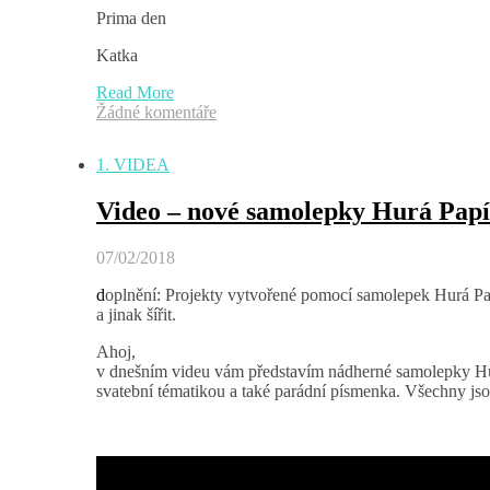
Prima den
Katka
Read More
Žádné komentáře
1. VIDEA
Video – nové samolepky Hurá Pap
07/02/2018
doplnění: Projekty vytvořené pomocí samolepek Hurá Papíru lze v malém množství prodávat, je zakázáno samolepky kopírovat
a jinak šířit.
Ahoj,
v dnešním videu vám představím nádherné samolepky Hurá
svatební tématikou a také parádní písmenka. Všechny jso