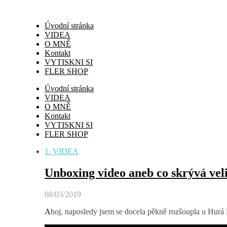
Úvodní stránka
VIDEA
O MNĚ
Kontakt
VYTISKNI SI
FLER SHOP
Úvodní stránka
VIDEA
O MNĚ
Kontakt
VYTISKNI SI
FLER SHOP
1. VIDEA
Unboxing video aneb co skrývá vel
08/03/2019
Ahoj, naposledy jsem se docela pěkně rozšoupla u Hurá