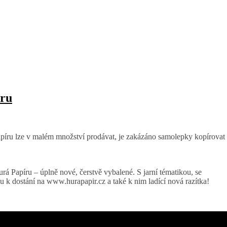
íru
 Papíru – úplně nové, čerstvě vybalené. S jarní tématikou, se
u k dostání na www.hurapapir.cz a také k nim ladící nová razítka!