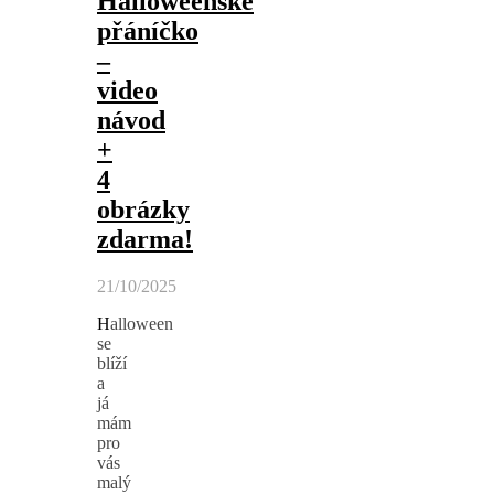
Halloweenské
přáníčko
–
video
návod
+
4
obrázky
zdarma!
21/10/2025
Halloween
se
blíží
a
já
mám
pro
vás
malý