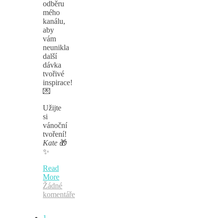
odběru
mého
kanálu,
aby
vám
neunikla
další
dávka
tvořivé
inspirace!
💌
Užijte
si
vánoční
tvoření!
Kate
🎁
✨
Read
More
Žádné
komentáře
1.