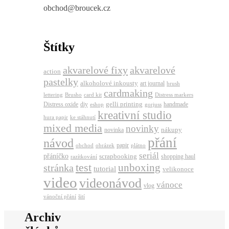
obchod@broucek.cz
Štítky
akvarelové fixy
akvarelové
action
pastelky
alkoholové inkousty
art journal
brush
cardmaking
lettering
Brusho
card kit
Distress markers
gelli printing
Distress oxide
diy
handmade
eshop
gorjuss
kreativní studio
hura papir
ke stáhnutí
mixed media
novinky
nákupy
novinka
přání
návod
papir
obchod
obrázek
plátno
seriál
přáníčko
scrapbooking
shopping haul
razítkování
test
unboxing
stránka
tutorial
velikonoce
video
videonávod
vánoce
vlog
vánoční přání
šití
Archiv