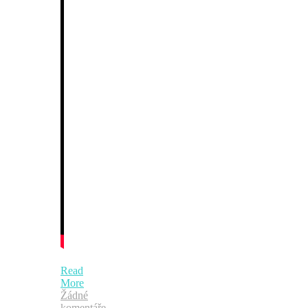
Read
More
Žádné
komentáře