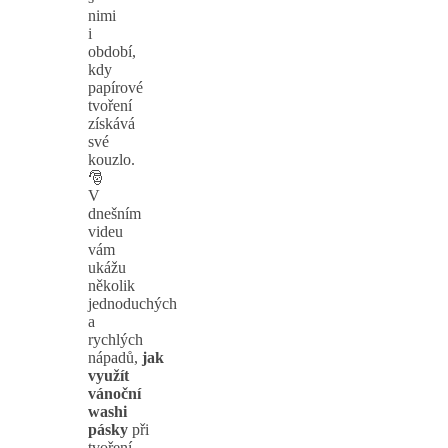
nimi
i
období,
kdy
papírové
tvoření
získává
své
kouzlo.
🎅
V
dnešním
videu
vám
ukážu
několik
jednoduchých
a
rychlých
nápadů,
jak
využít
vánoční
washi
pásky
při
tvoření