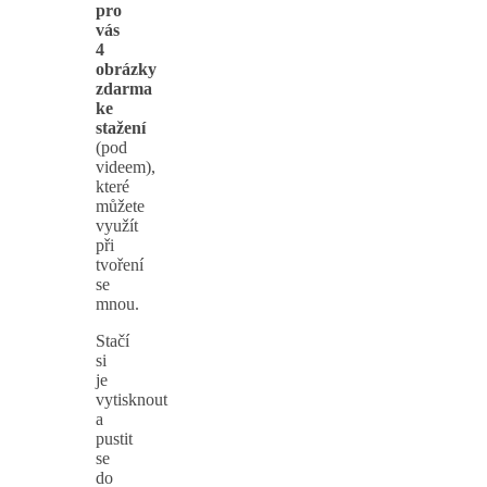
pro
vás
4
obrázky
zdarma
ke
stažení
(pod
videem),
které
můžete
využít
při
tvoření
se
mnou.
Stačí
si
je
vytisknout
a
pustit
se
do