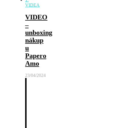
VIDEA
VIDEO
–
unboxing
nákup
u
Papero
Amo
23/04/2024