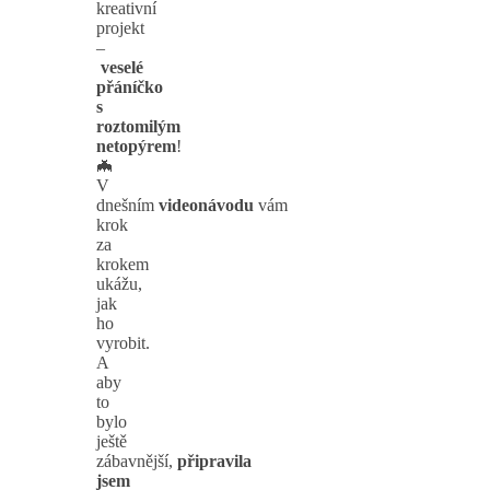
kreativní
projekt
–
veselé
přáníčko
s
roztomilým
netopýrem
!
🦇
V
dnešním
videonávodu
vám
krok
za
krokem
ukážu,
jak
ho
vyrobit.
A
aby
to
bylo
ještě
zábavnější,
připravila
jsem