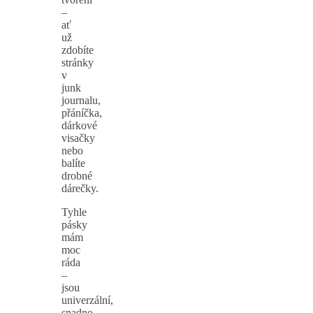
–
ať
už
zdobíte
stránky
v
junk
journalu,
přáníčka,
dárkové
visačky
nebo
balíte
drobné
dárečky.
Tyhle
pásky
mám
moc
ráda
–
jsou
univerzální,
snadno