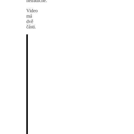
netradičně.
Video
má
dvě
části.