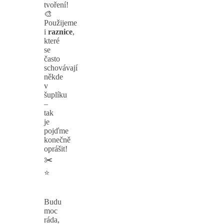
tvoření!
🎨
Použijeme
i
raznice
,
které
se
často
schovávají
někde
v
šuplíku
–
tak
je
pojďme
konečně
oprášit!
✂️
⭐
Budu
moc
ráda,