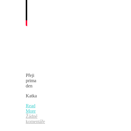
Přeji
prima
den
Katka
Read
More
Žádné
komentáře