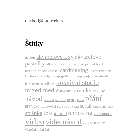
obchod@broucek.cz
Štítky
akvarelové fixy
akvarelové
action
pastelky
alkoholové inkousty
art journal
brush
cardmaking
lettering
Brusho
card kit
Distress markers
gelli printing
Distress oxide
diy
handmade
eshop
gorjuss
kreativní studio
hura papir
ke stáhnutí
mixed media
novinky
nákupy
novinka
přání
návod
papir
obchod
obrázek
plátno
seriál
přáníčko
scrapbooking
shopping haul
razítkování
test
unboxing
stránka
tutorial
velikonoce
video
videonávod
vánoce
vlog
vánoční přání
šití