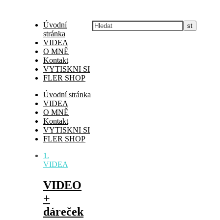
Úvodní
stránka
VIDEA
O MNĚ
Kontakt
VYTISKNI SI
FLER SHOP
Úvodní stránka
VIDEA
O MNĚ
Kontakt
VYTISKNI SI
FLER SHOP
1.
VIDEA
VIDEO
+
dáreček