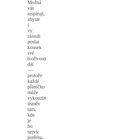
Možná
vás
inspiruji,
abyste
i
vy
zkusili
poslat
kousek
své
tvořivosti
dál
—
protože
každé
přáníčko
může
vykouzlit
úsměv
tam,
kde
je
ho
nejvíc
potřeba.