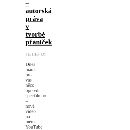
–
autorská
práva
v
tvorbě
přáníček
16/10/2025
Dnes
mám
pro
vás
něco
opravdu
speciálního
–
nové
video
na
mém
YouTube