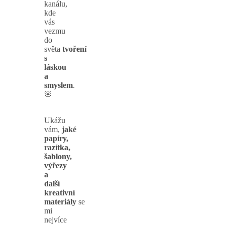
kanálu,
kde
vás
vezmu
do
světa
tvoření
s
láskou
a
smyslem
.
🌸
Ukážu
vám,
jaké
papíry,
razítka,
šablony,
výřezy
a
další
kreativní
materiály
se
mi
nejvíce