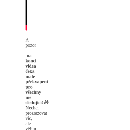
A
pozor
–
na
konci
videa
čeká
malé
překvapení
pro
všechny
mé
sledující!
🎁
Nechci
prozrazovat
víc,
ale
věřím,