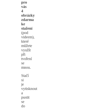
pro
vás
4
obrázky
zdarma
ke
stažení
(pod
videem),
které
můžete
využít
při
tvoření
se
mnou.
Stačí
si
je
vytisknout
a
pustit
se
do