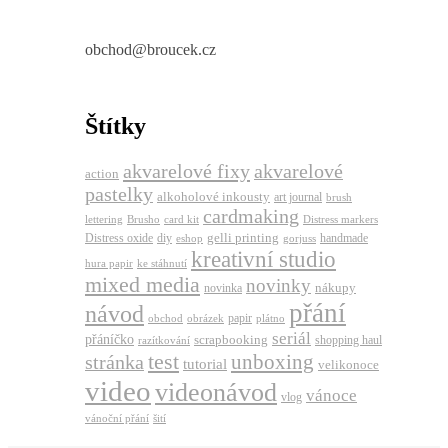
obchod@broucek.cz
Štítky
akvarelové fixy
akvarelové
action
pastelky
alkoholové inkousty
art journal
brush
cardmaking
lettering
Brusho
card kit
Distress markers
gelli printing
Distress oxide
diy
handmade
eshop
gorjuss
kreativní studio
hura papir
ke stáhnutí
mixed media
novinky
nákupy
novinka
přání
návod
papir
obchod
obrázek
plátno
seriál
přáníčko
scrapbooking
shopping haul
razítkování
test
unboxing
stránka
tutorial
velikonoce
video
videonávod
vánoce
vlog
vánoční přání
šití