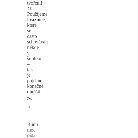
tvoření!
🎨
Použijeme
i
raznice
,
které
se
často
schovávají
někde
v
šuplíku
–
tak
je
pojďme
konečně
oprášit!
✂️
⭐
Budu
moc
ráda,