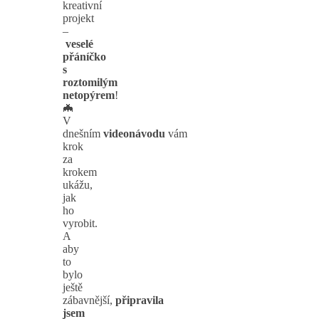
kreativní
projekt
–
veselé
přáníčko
s
roztomilým
netopýrem
!
🦇
V
dnešním
videonávodu
vám
krok
za
krokem
ukážu,
jak
ho
vyrobit.
A
aby
to
bylo
ještě
zábavnější,
připravila
jsem