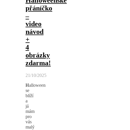
Halloweenské
přáníčko
–
video
návod
+
4
obrázky
zdarma!
21/10/2025
Halloween
se
blíží
a
já
mám
pro
vás
malý