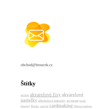
obchod@broucek.cz
Štítky
akvarelové fixy
akvarelové
action
pastelky
alkoholové inkousty
art journal
brush
cardmaking
lettering
Brusho
card kit
Distress markers