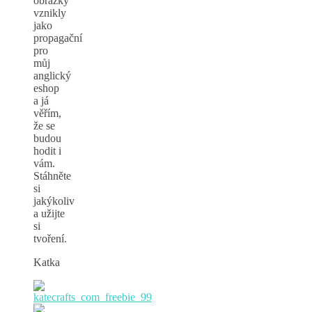
obrázky
vznikly
jako
propagační
pro
můj
anglický
eshop
a já
věřím,
že se
budou
hodit i
vám.
Stáhněte
si
jakýkoliv
a užijte
si
tvoření.
Katka