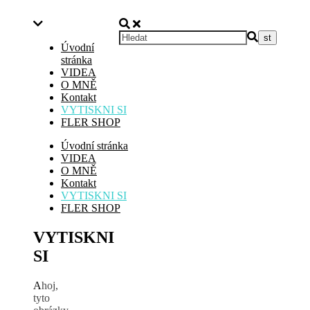
Úvodní
stránka
VIDEA
O MNĚ
Kontakt
VYTISKNI SI
FLER SHOP
Úvodní stránka
VIDEA
O MNĚ
Kontakt
VYTISKNI SI
FLER SHOP
VYTISKNI
SI
Ahoj,
tyto