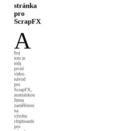
stránka
pro
ScrapFX
A
hoj
toto je
můj
první
video
návod
pro
ScrapFX,
australskou
firmu
zaměřenou
na
výrobu
chipboards
pro