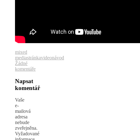
mixed
media
stránka
videonávod
Žádné
komentáře
Napsat
komentář
Vaše
e-
mailová
adresa
nebude
zveřejněna.
Vyžadované
informace