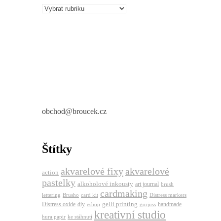
Rubriky
obchod@broucek.cz
Štítky
akvarelové fixy
akvarelové
action
pastelky
alkoholové inkousty
art journal
brush
cardmaking
lettering
Brusho
card kit
Distress markers
gelli printing
Distress oxide
diy
handmade
eshop
gorjuss
kreativní studio
hura papir
ke stáhnutí