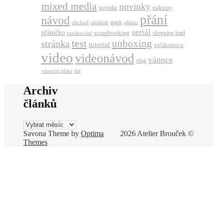
mixed media
novinky
nákupy
novinka
přání
návod
papir
obchod
obrázek
plátno
seriál
přáníčko
scrapbooking
shopping haul
razítkování
test
unboxing
stránka
tutorial
velikonoce
video
videonávod
vánoce
vlog
vánoční přání
šití
Archiv
článků
Archiv
článků
Savona Theme by
Optima
2026 Atelier Brouček ©
Themes