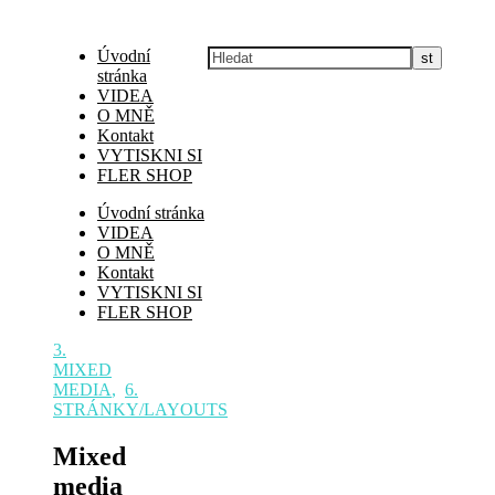
Úvodní
stránka
VIDEA
O MNĚ
Kontakt
VYTISKNI SI
FLER SHOP
Úvodní stránka
VIDEA
O MNĚ
Kontakt
VYTISKNI SI
FLER SHOP
3.
MIXED
MEDIA
,
6.
STRÁNKY/LAYOUTS
Mixed
media