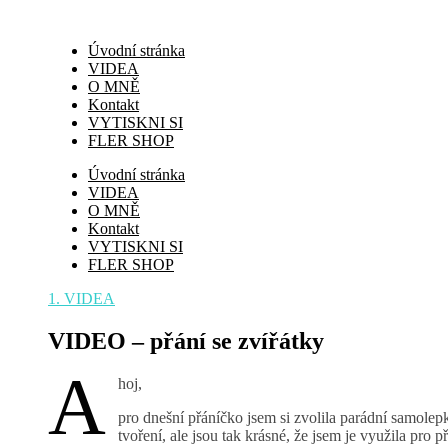
Úvodní stránka
VIDEA
O MNĚ
Kontakt
VYTISKNI SI
FLER SHOP
Úvodní stránka
VIDEA
O MNĚ
Kontakt
VYTISKNI SI
FLER SHOP
1. VIDEA
VIDEO – přání se zvířátky
A
hoj,
pro dnešní přáníčko jsem si zvolila parádní samolep
tvoření, ale jsou tak krásné, že jsem je využila pro p