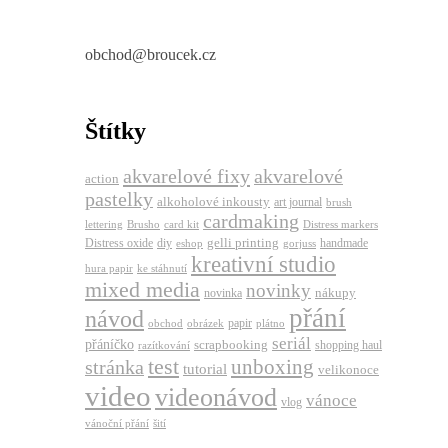
obchod@broucek.cz
Štítky
akvarelové fixy
akvarelové
action
pastelky
alkoholové inkousty
art journal
brush
cardmaking
lettering
Brusho
card kit
Distress markers
gelli printing
Distress oxide
diy
handmade
eshop
gorjuss
kreativní studio
hura papir
ke stáhnutí
mixed media
novinky
nákupy
novinka
přání
návod
papir
obchod
obrázek
plátno
seriál
přáníčko
scrapbooking
shopping haul
razítkování
test
unboxing
stránka
tutorial
velikonoce
video
videonávod
vánoce
vlog
vánoční přání
šití