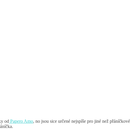
ky od
Papero Amo
, no jsou sice určené nejspíše pro jiné než přáníčkové
řáníčka.