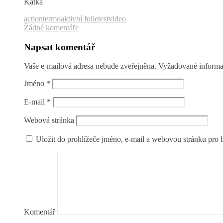
Katka
action
termoaktivní folie
test
video
Žádné komentáře
Napsat komentář
Vaše e-mailová adresa nebude zveřejněna.
Vyžadované informa
Jméno
*
E-mail
*
Webová stránka
Uložit do prohlížeče jméno, e-mail a webovou stránku pro
Komentář