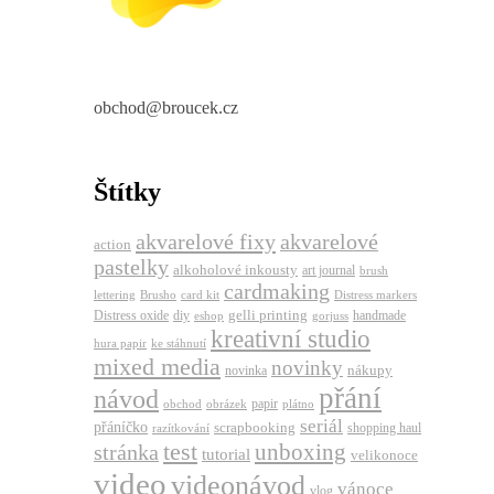
obchod@broucek.cz
Štítky
akvarelové fixy
akvarelové
action
pastelky
alkoholové inkousty
art journal
brush
cardmaking
lettering
Brusho
card kit
Distress markers
gelli printing
Distress oxide
diy
handmade
eshop
gorjuss
kreativní studio
hura papir
ke stáhnutí
mixed media
novinky
nákupy
novinka
přání
návod
papir
obchod
obrázek
plátno
seriál
přáníčko
scrapbooking
shopping haul
razítkování
test
unboxing
stránka
tutorial
velikonoce
video
videonávod
vánoce
vlog