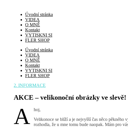
Úvodní stránka
VIDEA
O MNĚ
Kontakt
VYTISKNI SI
FLER SHOP
Úvodní stránka
VIDEA
O MNĚ
Kontakt
VYTISKNI SI
FLER SHOP
2. INFORMACE
AKCE – velikonoční obrázky ve slevě!
A
hoj,
Velikonoce se blíží a je nejvyšší čas něco pěkného v
rozhodla, že u mne tomu bude naopak. Mám pro vás