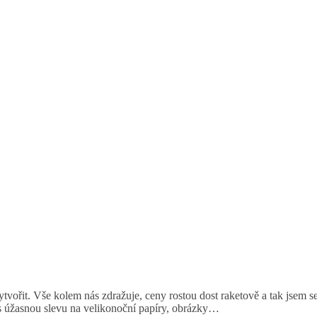
ytvořit. Vše kolem nás zdražuje, ceny rostou dost raketově a tak jsem s
 úžasnou slevu na velikonoční papíry, obrázky…