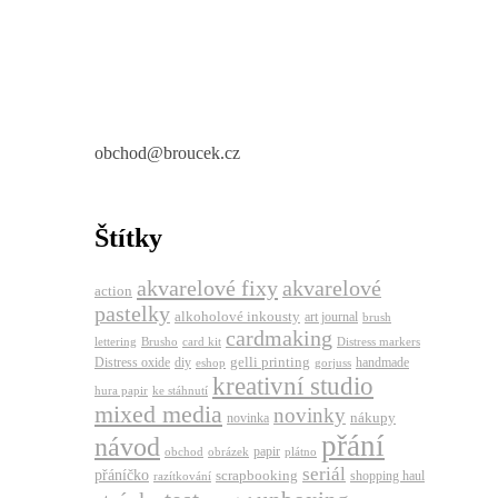
obchod@broucek.cz
Štítky
akvarelové fixy
akvarelové
action
pastelky
alkoholové inkousty
art journal
brush
cardmaking
lettering
Brusho
card kit
Distress markers
gelli printing
Distress oxide
diy
handmade
eshop
gorjuss
kreativní studio
hura papir
ke stáhnutí
mixed media
novinky
nákupy
novinka
přání
návod
papir
obchod
obrázek
plátno
seriál
přáníčko
scrapbooking
shopping haul
razítkování