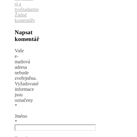
si a
tvoř
zadarmo
Žádné
komentáře
Napsat
komentář
Vaše
e-
mailová
adresa
nebude
zveřejněna.
Vyžadované
informace
jsou
označeny
*
Jméno
*