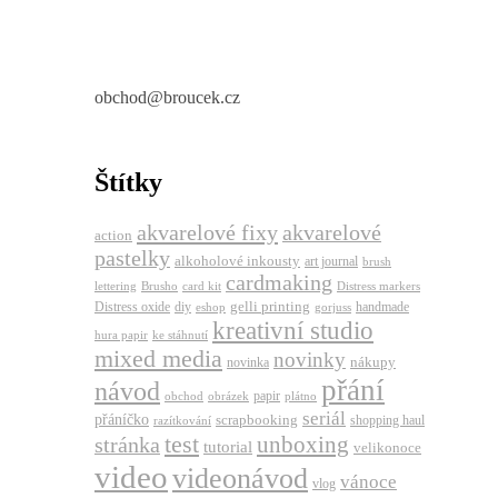
obchod@broucek.cz
Štítky
akvarelové fixy
akvarelové
action
pastelky
alkoholové inkousty
art journal
brush
cardmaking
lettering
Brusho
card kit
Distress markers
gelli printing
Distress oxide
diy
handmade
eshop
gorjuss
kreativní studio
hura papir
ke stáhnutí
mixed media
novinky
nákupy
novinka
přání
návod
papir
obchod
obrázek
plátno
seriál
přáníčko
scrapbooking
shopping haul
razítkování
test
unboxing
stránka
tutorial
velikonoce
video
videonávod
vánoce
vlog