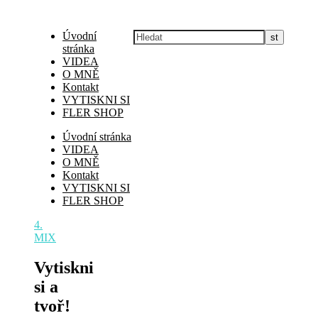
Úvodní
stránka
VIDEA
O MNĚ
Kontakt
VYTISKNI SI
FLER SHOP
Úvodní stránka
VIDEA
O MNĚ
Kontakt
VYTISKNI SI
FLER SHOP
4.
MIX
Vytiskni
si a
tvoř!