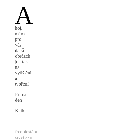
A
hoj,
mám
pro
vás
další
obrázek,
jen tak
na
vytištění
a
tvoření.
Prima
den
Katka
freebie
stáhni
si
vytiskni